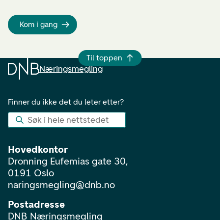
Kom i gang
Til toppen
Næringsmegling
Finner du ikke det du leter etter?
Søk i hele nettstedet
Hovedkontor
Dronning Eufemias gate 30,
0191 Oslo
naringsmegling@dnb.no
Postadresse
DNB Næringsmegling