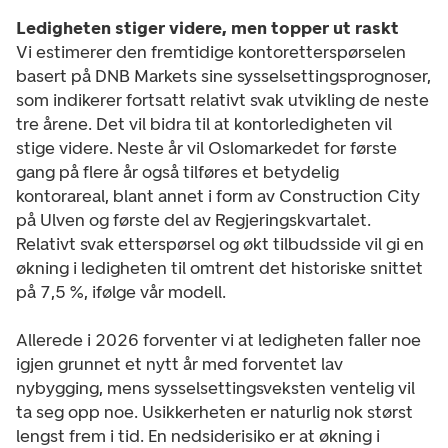
Ledigheten stiger videre, men topper ut raskt
Vi estimerer den fremtidige kontoretterspørselen
basert på DNB Markets sine sysselsettingsprognoser,
som indikerer fortsatt relativt svak utvikling de neste
tre årene. Det vil bidra til at kontorledigheten vil
stige videre. Neste år vil Oslomarkedet for første
gang på flere år også tilføres et betydelig
kontorareal, blant annet i form av Construction City
på Ulven og første del av Regjeringskvartalet.
Relativt svak etterspørsel og økt tilbudsside vil gi en
økning i ledigheten til omtrent det historiske snittet
på 7,5 %, ifølge vår modell.
Allerede i 2026 forventer vi at ledigheten faller noe
igjen grunnet et nytt år med forventet lav
nybygging, mens sysselsettingsveksten ventelig vil
ta seg opp noe. Usikkerheten er naturlig nok størst
lengst frem i tid. En nedsiderisiko er at økning i