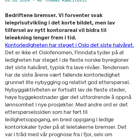
09.02.2024
– Av Thomas Ramcilovic
Bedriftene bremser. Vi forventer svak
leieprisutvikling i det korte bildet, men lav
tilførsel av nytt kontorareal vil bidra til
leieøkning lenger frem i tid.
Kontorledigheten har steget i Oslo det siste halvåret.
Det er ikke et Oslofenomen, Finndata tyder på at
ledigheten har steget i de fleste norske byregioner
det siste halvåret, typisk fra lave nivåer. Tendensen
har de siste årene vært fallende kontorledighet
grunnet lite nybygging og relativt god etterspørsel.
Nybyggaktiviteten er fortsatt lav de fleste steder,
høye byggekostnader gjør det utfordrende å oppnå
lønnsomhet i nye prosjekter. Med andre ord er det
etterspørselssiden som har ført til
ledighetsoppgang, en bred oppgang i ledige
kontorlokaler tyder på at leietakerne bremser. Det
var i tråd med vår prognose fra i fjor, selv om