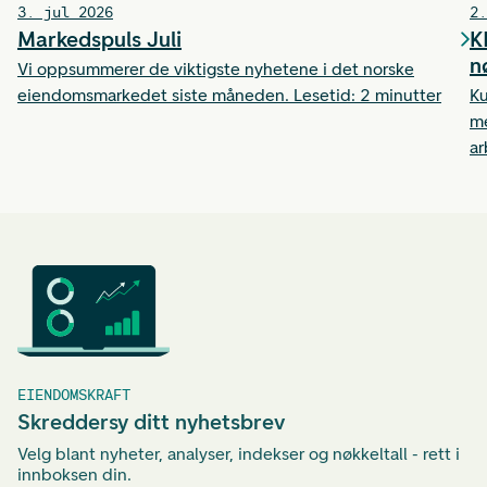
3. jul 2026
2.
Markedspuls Juli
K
n
Vi oppsummerer de viktigste nyhetene i det norske
eiendomsmarkedet siste måneden. Lesetid: 2 minutter
Ku
me
ar
ti
et
ha
EIENDOMSKRAFT
Skreddersy ditt nyhetsbrev
Velg blant nyheter, analyser, indekser og nøkkeltall - rett i
innboksen din.