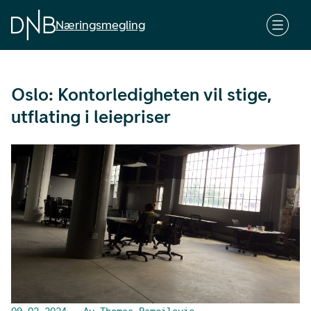
G
å
Næringsmegling
t
i
l
Oslo: Kontorledigheten vil stige,
h
o
utflating i leiepriser
v
e
d
i
n
n
h
o
l
d