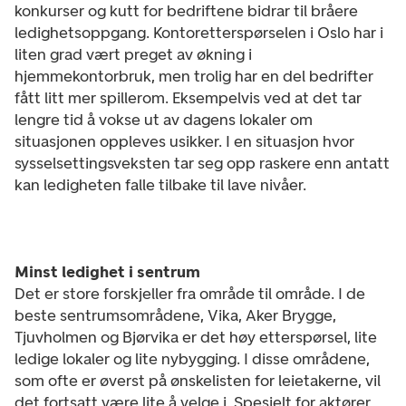
konkurser og kutt for bedriftene bidrar til bråere
ledighetsoppgang. Kontoretterspørselen i Oslo har i
liten grad vært preget av økning i
hjemmekontorbruk, men trolig har en del bedrifter
fått litt mer spillerom. Eksempelvis ved at det tar
lengre tid å vokse ut av dagens lokaler om
situasjonen oppleves usikker. I en situasjon hvor
sysselsettingsveksten tar seg opp raskere enn antatt
kan ledigheten falle tilbake til lave nivåer.
Minst ledighet i sentrum
Det er store forskjeller fra område til område. I de
beste sentrumsområdene, Vika, Aker Brygge,
Tjuvholmen og Bjørvika er det høy etterspørsel, lite
ledige lokaler og lite nybygging. I disse områdene,
som ofte er øverst på ønskelisten for leietakerne, vil
det fortsatt være lite å velge i. Spesielt for aktører