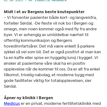
01.06.2023
– Av Isabella Hedemark
Midt i et av Bergens beste knutepunkter
– Vi forventer pasienter både kort- og langveisfra,
forteller Sørdal. -De fleste vil nok bo i Bergen og
omegn, men noen kommer også med fly fra andre
byer. Vi er avhengig av umiddelbar nærhet til
offentlig kommunikasjon og Bergens
hovedinnfartsårer. Det må være enkelt å parkere
sykkel så vel som bil. Det er også positivt at man kan
ta en kaffe eller spise en hyggelig lunsj i bygget. Vi
ønsker at pasientene våre skal ha en positiv
opplevelse når de kommer til oss. Da er alt fra enkel
tilkomst, trivelig nabolag, et moderne bygg med
gode fasiliteter viktig for totalopplevelsen, sier
Sørdal.
Åpner ny klinikk i Bergen
Medicus
er en privat, moderne fertilitetsklinikk med