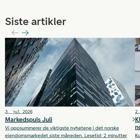
Siste artikler
3. jul 2026
2.
Markedspuls Juli
K
n
Vi oppsummerer de viktigste nyhetene i det norske
eiendomsmarkedet siste måneden. Lesetid: 2 minutter
Ku