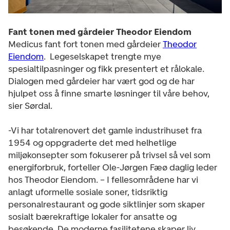
Fant tonen med gårdeier Theodor Eiendom
Medicus fant fort tonen med gårdeier
Theodor
Eiendom
. Legeselskapet trengte mye
spesialtilpasninger og fikk presentert et rålokale.
Dialogen med gårdeier har vært god og de har
hjulpet oss å finne smarte løsninger til våre behov,
sier Sørdal.
-Vi har totalrenovert det gamle industrihuset fra
1954 og oppgraderte det med helhetlige
miljøkonsepter som fokuserer på trivsel så vel som
energiforbruk, forteller Ole-Jørgen Fæø daglig leder
hos Theodor Eiendom. – I fellesområdene har vi
anlagt uformelle sosiale soner, tidsriktig
personalrestaurant og gode siktlinjer som skaper
sosialt bærekraftige lokaler for ansatte og
besøkende. De moderne fasilitetene skaper liv,