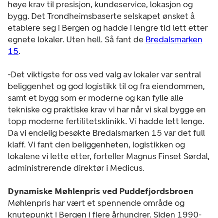
høye krav til presisjon, kundeservice, lokasjon og
bygg. Det Trondheimsbaserte selskapet ønsket å
etablere seg i Bergen og hadde i lengre tid lett etter
egnete lokaler. Uten hell. Så fant de
Bredalsmarken
15
.
-Det viktigste for oss ved valg av lokaler var sentral
beliggenhet og god logistikk til og fra eiendommen,
samt et bygg som er moderne og kan fylle alle
tekniske og praktiske krav vi har når vi skal bygge en
topp moderne fertilitetsklinikk. Vi hadde lett lenge.
Da vi endelig besøkte Bredalsmarken 15 var det full
klaff. Vi fant den beliggenheten, logistikken og
lokalene vi lette etter, forteller Magnus Finset Sørdal,
administrerende direktør i Medicus.
Dynamiske Møhlenpris ved Puddefjordsbroen
Møhlenpris har vært et spennende område og
knutepunkt i Bergen i flere århundrer. Siden 1990-