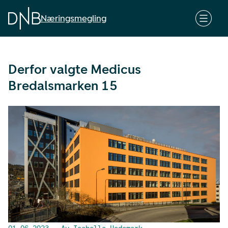
G
å
Næringsmegling
t
i
l
Derfor valgte Medicus
h
o
Bredalsmarken 15
v
e
d
i
n
n
h
o
l
d