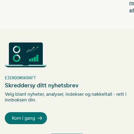
me
ar
ti
et
ha
EIENDOMSKRAFT
Skreddersy ditt nyhetsbrev
Velg blant nyheter, analyser, indekser og nøkkeltall - rett i
innboksen din.
Kom i gang