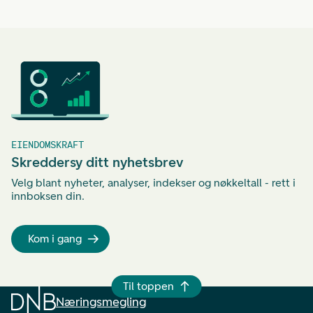
ti
et
ha
EIENDOMSKRAFT
Skreddersy ditt nyhetsbrev
Velg blant nyheter, analyser, indekser og nøkkeltall - rett i
innboksen din.
Kom i gang
Til toppen
Næringsmegling