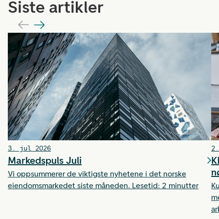
Siste artikler
3. jul 2026
2.
Markedspuls Juli
K
n
Vi oppsummerer de viktigste nyhetene i det norske
eiendomsmarkedet siste måneden. Lesetid: 2 minutter
Ku
me
ar