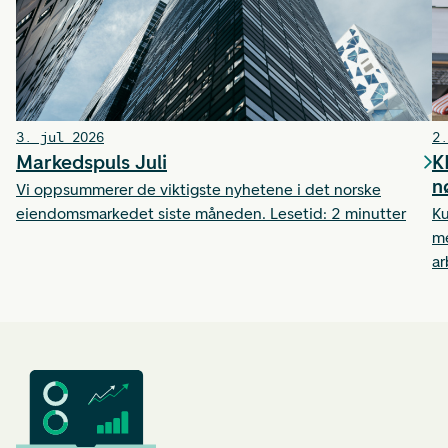
3. jul 2026
2.
Markedspuls Juli
K
n
Vi oppsummerer de viktigste nyhetene i det norske
eiendomsmarkedet siste måneden. Lesetid: 2 minutter
Ku
me
ar
ti
et
ha