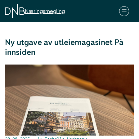
G
å
Næringsmegling
t
i
l
Ny utgave av utleiemagasinet På
h
o
innsiden
v
e
d
i
n
n
h
o
l
d