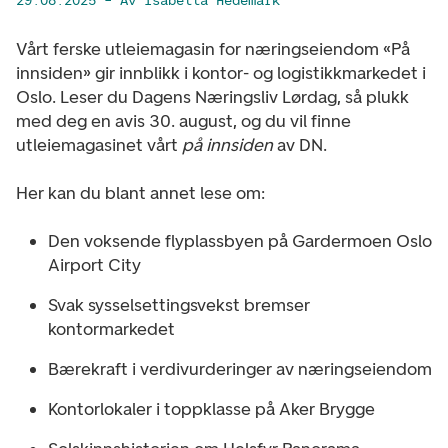
29.08.2025
– Av Isabella Hedemark
Vårt ferske utleiemagasin for næringseiendom «På
innsiden» gir innblikk i kontor- og logistikkmarkedet i
Oslo. Leser du Dagens Næringsliv Lørdag, så plukk
med deg en avis 30. august, og du vil finne
utleiemagasinet vårt
på innsiden
av DN.
Her kan du blant annet lese om:
Den voksende flyplassbyen på Gardermoen Oslo
Airport City
Svak sysselsettingsvekst bremser
kontormarkedet
Bærekraft i verdivurderinger av næringseiendom
Kontorlokaler i toppklasse på Aker Brygge