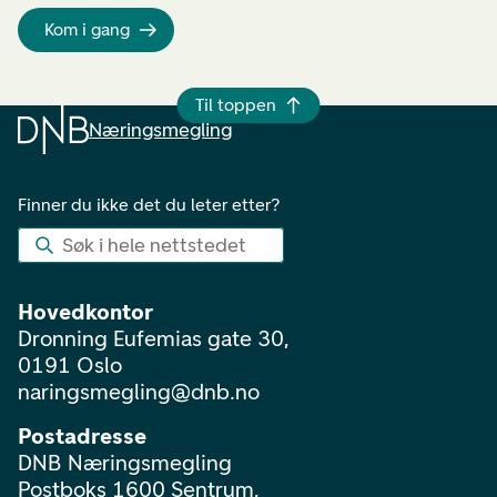
Kom i gang
Til toppen
Næringsmegling
Finner du ikke det du leter etter?
Søk i hele nettstedet
Hovedkontor
Dronning Eufemias gate 30,
0191 Oslo
naringsmegling@dnb.no
Postadresse
DNB Næringsmegling
Postboks 1600 Sentrum,