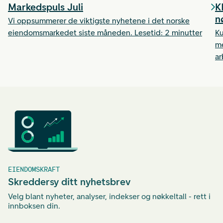
Markedspuls Juli
K
n
Vi oppsummerer de viktigste nyhetene i det norske
eiendomsmarkedet siste måneden. Lesetid: 2 minutter
Ku
me
ar
ti
et
ha
EIENDOMSKRAFT
Skreddersy ditt nyhetsbrev
Velg blant nyheter, analyser, indekser og nøkkeltall - rett i
innboksen din.