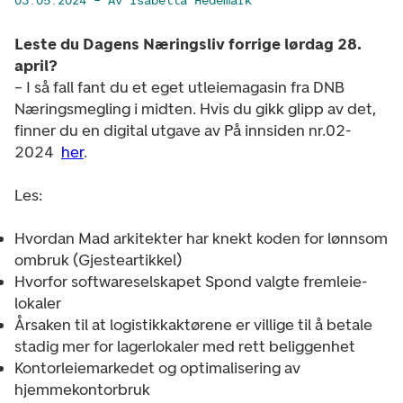
03.05.2024
– Av Isabella Hedemark
Leste du Dagens Næringsliv forrige lørdag 28.
april?
– I så fall fant du et eget utleiemagasin fra DNB
Næringsmegling i midten. Hvis du gikk glipp av det,
finner du en digital utgave av På innsiden nr.02-
2024
her
.
Les:
Hvordan Mad arkitekter har knekt koden for lønnsom
ombruk (Gjesteartikkel)
Hvorfor softwareselskapet Spond valgte fremleie-
lokaler
Årsaken til at logistikkaktørene er villige til å betale
stadig mer for lagerlokaler med rett beliggenhet
Kontorleiemarkedet og optimalisering av
hjemmekontorbruk