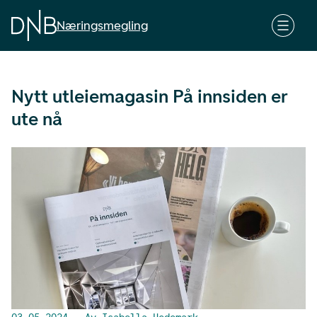
G
å
Næringsmegling
t
i
l
Nytt utleiemagasin På innsiden er
h
o
ute nå
v
e
d
i
n
n
h
o
l
d