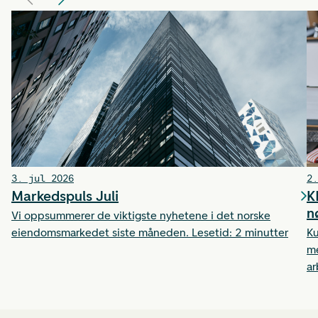
3. jul 2026
2.
Markedspuls Juli
K
n
Vi oppsummerer de viktigste nyhetene i det norske
eiendomsmarkedet siste måneden. Lesetid: 2 minutter
Ku
me
ar
ti
et
ha