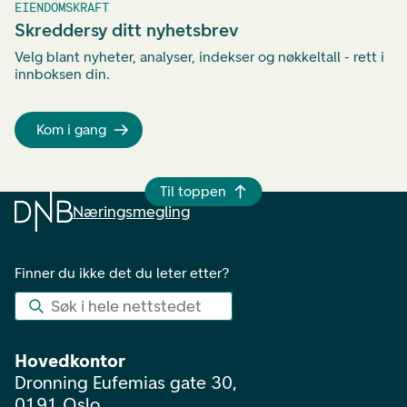
EIENDOMSKRAFT
Skreddersy ditt nyhetsbrev
Velg blant nyheter, analyser, indekser og nøkkeltall - rett i
innboksen din.
Kom i gang
Til toppen
Næringsmegling
Finner du ikke det du leter etter?
Søk i hele nettstedet
Hovedkontor
Dronning Eufemias gate 30,
0191 Oslo