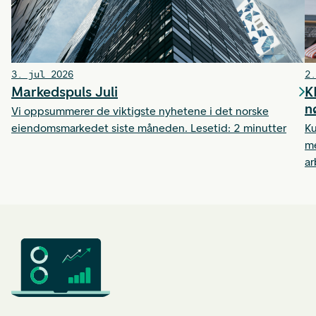
3. jul 2026
2.
Markedspuls Juli
K
n
Vi oppsummerer de viktigste nyhetene i det norske
eiendomsmarkedet siste måneden. Lesetid: 2 minutter
Ku
me
ar
ti
et
ha