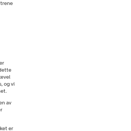
ntrene
er
 dette
kevel
, og vi
et.
ten av
r
lket er