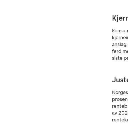
Kjer
Konsum
kjernei
anslag.
ferd me
siste p
Just
Norges
prosent
renteb
av 2025
renteku