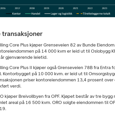
e transaksjoner
lling Core Plus kjøper Grenseveien 82 av Bunde Eiendom
ntoreiendommen på 14 000 kvm er leid ut til Oslobygg 
 år gjenværende leietid.
ling Core Plus II kjøper også Grenseveien 78B fra Entra f
l. Kontorbygget på 10 000 kvm. er leid ut til Omsorgsbyg
ansaksjonen priser kontoreiendommen 13,4 prosent over
ført verdi.
O kjøper Breivollbyen fra OPF. Kjøpet består av tre bygg
mlet areal på 16 500 kvm. ORO solgte eiendommen til OP
19.