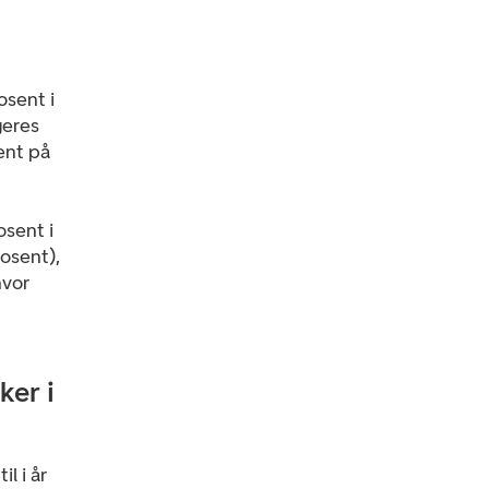
osent i
geres
sent på
osent i
rosent),
hvor
ker i
l i år