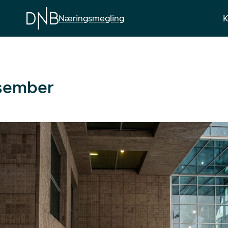
K
Næringsmegling
sember