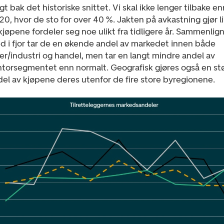
gt bak det historiske snittet. Vi skal ikke lenger tilbake en
0, hvor de sto for over 40 %. Jakten på avkastning gjør l
kjøpene fordeler seg noe ulikt fra tidligere år. Sammenlig
d i fjor tar de en økende andel av markedet innen både
er/industri og handel, men tar en langt mindre andel av
ntorsegmentet enn normalt. Geografisk gjøres også en st
el av kjøpene deres utenfor de fire store byregionene.