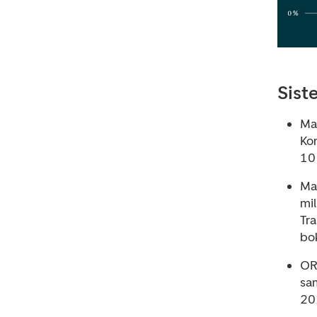
Sist
Ma
Ko
10
Mal
mil
Tr
bok
OR
sa
20