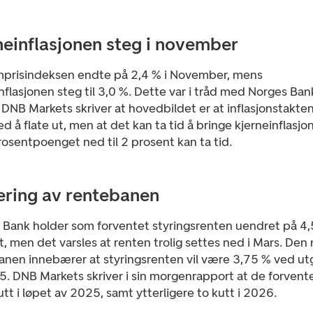
neinflasjonen steg i november
prisindeksen endte på 2,4 % i November, mens
nflasjonen steg til 3,0 %. Dette var i tråd med Norges Ban
 DNB Markets skriver at hovedbildet er at inflasjonstakten 
d å flate ut, men at det kan ta tid å bringe kjerneinflasj
rosentpoenget ned til 2 prosent kan ta tid.
ering av rentebanen
 Bank holder som forventet styringsrenten uendret på 4
, men det varsles at renten trolig settes ned i Mars. Den
anen innebærer at styringsrenten vil være 3,75 % ved u
. DNB Markets skriver i sin morgenrapport at de forvente
tt i løpet av 2025, samt ytterligere to kutt i 2026.