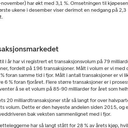
r-november) har økt med 3,1 %. Omsetningen til kjøpese
første ukene i desember viser derimot en nedgang på 2,3
t.
saksjonsmarkedet
til i år har vi registrert et transaksjonsvolum på 79 milliard
ner, fordelt på 196 transaksjoner. Målt i volum er vi med
% foran samme tid i fjor. Målt i antall transaksjoner er vi li
e 6 % foran fjoråret. Flere større transaksjoner er i prosess
venter å se et volum på 85-90 milliarder for året som helh
ts 20 milliardtransaksjoner står så langt for over halvpar
ets volum. Dette er den høyeste andelen siden 2015, og e
veddriveren bak veksten sammenlignet med i fjor.
retteleggerne har så langt stått for 28 % av årets kjøp, hvi