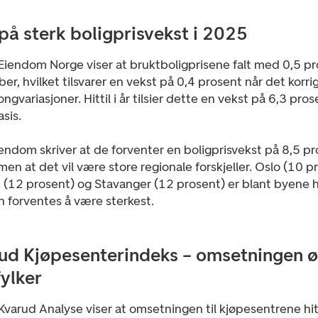
 på sterk boligprisvekst i 2025
a Eiendom Norge viser at bruktboligprisene falt med 0,5 pr
r, hvilket tilsvarer en vekst på 0,4 prosent når det korri
ongvariasjoner. Hittil i år tilsier dette en vekst på 6,3 pro
sis.
ndom skriver at de forventer en boligprisvekst på 8,5 pr
en at det vil være store regionale forskjeller. Oslo (10 p
 (12 prosent) og Stavanger (12 prosent) er blant byene 
n forventes å være sterkest.
ud Kjøpesenterindeks – omsetningen ø
fylker
a Kvarud Analyse viser at omsetningen til kjøpesentrene hitti