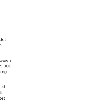
ndet
n
lsveien
 9 000
k og
 et
l.
tet