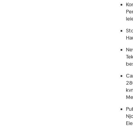
Ko
Pe
lei
Sto
Ha
New
Te
be
Car
28
kvm
Mek
Pub
Njo
Eie