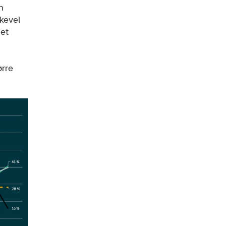
n
ikevel
net
ørre