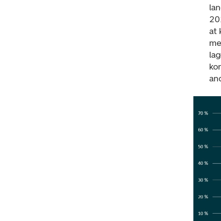
lan
202
at 
me
lag
ko
and