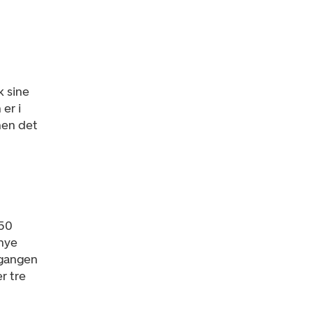
k sine
er i
onen det
,50
 nye
tgangen
r tre