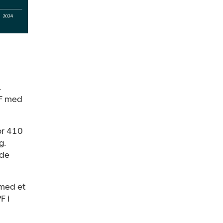
.
KF med
or 410
g.
 de
 med et
F i