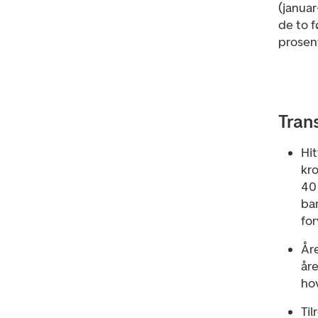
(janua
de to 
prosen
Tran
Hit
kro
40 
bar
for
Åre
år
ho
Til