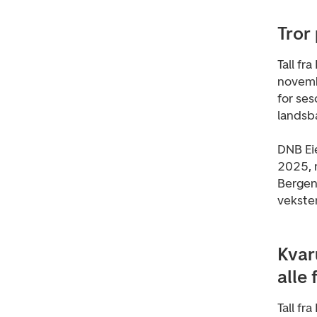
Tror
Tall fr
novembe
for ses
landsba
DNB Eie
2025, m
Bergen
vekste
Kvar
alle 
Tall fr