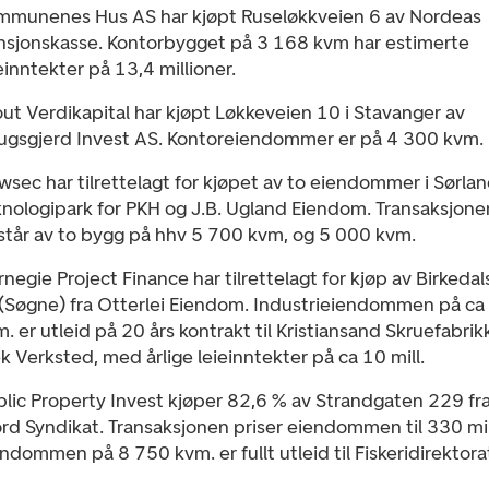
mmunenes Hus AS har kjøpt Ruseløkkveien 6 av Nordeas
nsjonskasse. Kontorbygget på 3 168 kvm har estimerte
einntekter på 13,4 millioner.
ut Verdikapital har kjøpt Løkkeveien 10 i Stavanger av
ugsgjerd Invest AS. Kontoreiendommer er på 4 300 kvm.
sec har tilrettelagt for kjøpet av to eiendommer i Sørla
knologipark for PKH og J.B. Ugland Eiendom. Transaksjone
står av to bygg på hhv 5 700 kvm, og 5 000 kvm.
negie Project Finance har tilrettelagt for kjøp av Birkeda
(Søgne) fra Otterlei Eiendom. Industrieiendommen på ca
. er utleid på 20 års kontrakt til Kristiansand Skruefabrik
 Verksted, med årlige leieinntekter på ca 10 mill.
lic Property Invest kjøper 82,6 % av Strandgaten 229 fra
rd Syndikat. Transaksjonen priser eiendommen til 330 mil
ndommen på 8 750 kvm. er fullt utleid til Fiskeridirektora